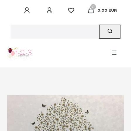
0
0,00 EUR
☰