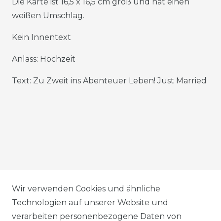
Die Karte ist 16,5 x 16,5 cm groß und hat einen
weißen Umschlag.
Kein Innentext
Anlass: Hochzeit
Text: Zu Zweit ins Abenteuer Leben! Just Married
AGB
Wir verwenden Cookies und ähnliche
Technologien auf unserer Website und
verarbeiten personenbezogene Daten von