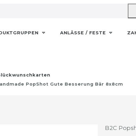
DUKTGRUPPEN
ANLÄSSE / FESTE
ZA
lückwunschkarten
Handmade PopShot Gute Besserung Bär 8x8cm
B2C Popsh