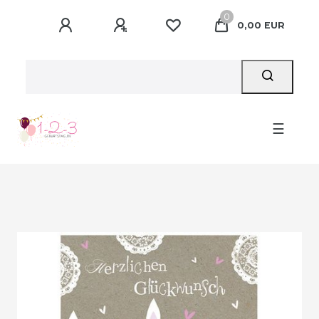
0
0,00 EUR
☰