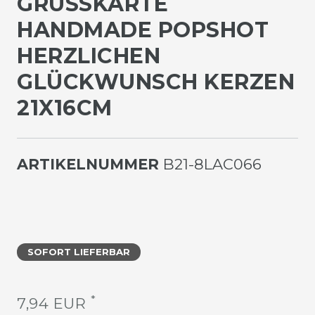
GRUSSKARTE H
ANDMADE POPSHOT H
ERZLICHEN G
LÜCKWUNSCH KERZEN 2
1X16CM
ARTIKELNUMMER
B21-8LAC066
SOFORT LIEFERBAR
*
7,94 EUR