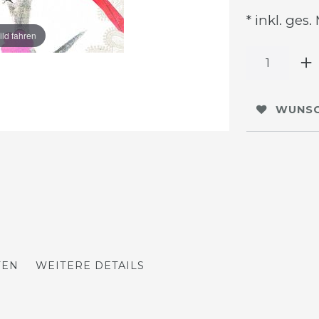
* inkl. ges.
ild fahren
WUNSC
TEN
WEITERE DETAILS