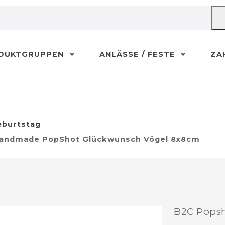
DUKTGRUPPEN
ANLÄSSE / FESTE
ZA
burtstag
Handmade PopShot Glückwunsch Vögel 8x8cm
B2C Popsh