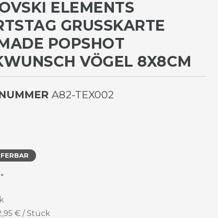
OVSKI ELEMENTS
TSTAG GRUSSKARTE H
ADE POPSHOT G
WUNSCH VÖGEL 8X8CM
LNUMMER
A82-TEX002
EFERBAR
*
R
k
2,95 € / Stück