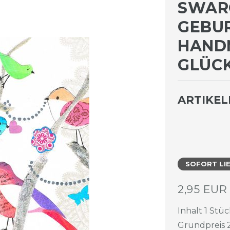
SWAR
GEBUR
ANDM
LÜCK
ARTIKE
SOFORT LI
2,95 EU
Inhalt
1
Stüc
Grundpreis