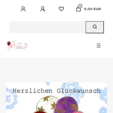
0
0,00 EUR
☰