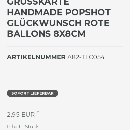
GRUSSKARTE H
ANDMADE POPSHOT G
LÜCKWUNSCH ROTE B
ALLONS 8X8CM
ARTIKELNUMMER
A82-TLC054
SOFORT LIEFERBAR
*
2,95 EUR
Inhalt
1
Stück