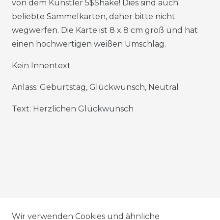
von dem Künstler 5$Shake! Dies sind auch
beliebte Sammelkarten, daher bitte nicht
wegwerfen. Die Karte ist 8 x 8 cm groß und hat
einen hochwertigen weißen Umschlag.
Kein Innentext
Anlass: Geburtstag, Glückwunsch, Neutral
Text: Herzlichen Glückwunsch
AGB
Wir verwenden Cookies und ähnliche