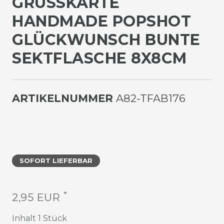
GRUSSKARTE H
ANDMADE POPSHOT G
LÜCKWUNSCH BUNTE S
EKTFLASCHE 8X8CM
ARTIKELNUMMER
A82-TFAB176
SOFORT LIEFERBAR
*
2,95 EUR
Inhalt
1
Stück