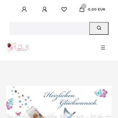
0
0,00 EUR
☰