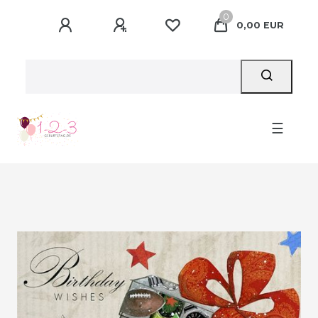
0
0,00 EUR
☰