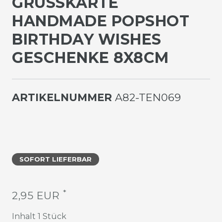
GRUSSKARTE H
ANDMADE POPSHOT B
IRTHDAY WISHES G
ESCHENKE 8X8CM
ARTIKELNUMMER
A82-TEN069
SOFORT LIEFERBAR
*
2,95 EUR
Inhalt
1
Stück