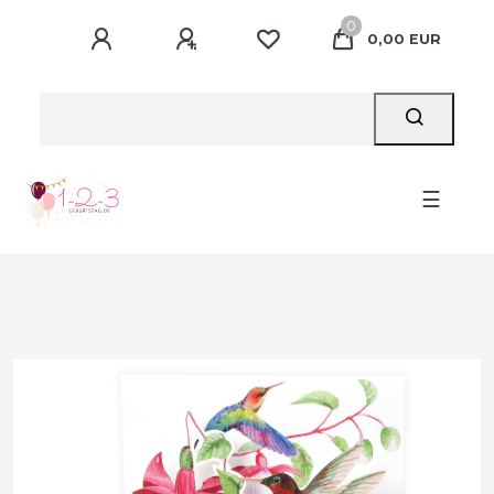
0
0,00 EUR
☰