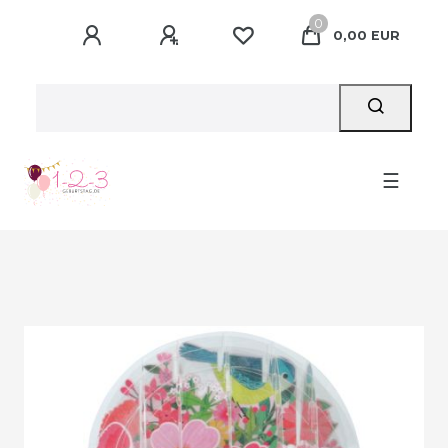
0
0,00 EUR
☰