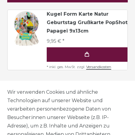
Kugel Form Karte Natur
Geburtstag Grußkarte PopShot
Papagei 9x13cm
9,95 € *
*
inkl. ges. MwSt.
zzgl.
Versandkosten
AGB
Wir verwenden Cookies und ähnliche
Technologien auf unserer Website und
verarbeiten personenbezogene Daten von
DATENSCHUTZERKLÄRUNG
Besucher:innen unserer Webseite (z.B. IP-
Adresse), um z.B. Inhalte und Anzeigen zu
personalisieren, Medien von Drittanbietern