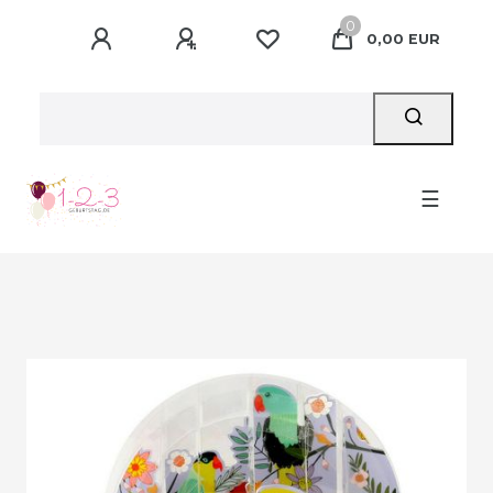
0
0,00 EUR
☰