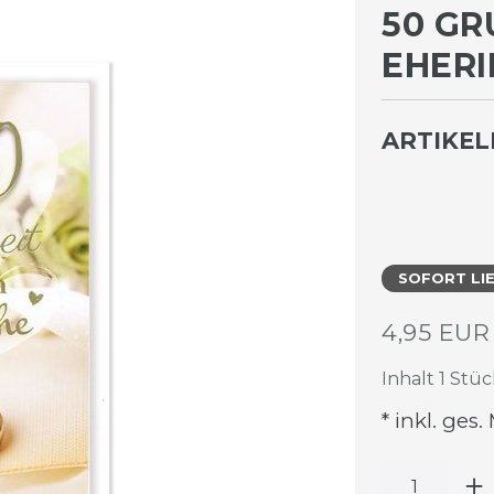
50 GR
HERIN
ARTIKE
SOFORT LI
4,95 EU
Inhalt
1
Stüc
* inkl. ges.