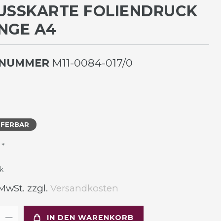
USSKARTE FOLIENDRUCK E
GE A4
LNUMMER
M11-0084-017/0
EFERBAR
*
R
k
 MwSt. zzgl.
Versandkosten
IN DEN WARENKORB