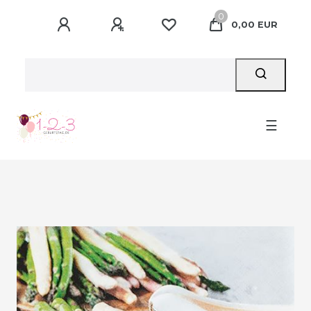
0
0,00 EUR
☰