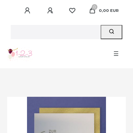
0
0,00 EUR
☰