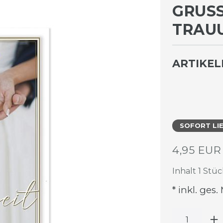
GRUSS
RAUUN
ARTIKE
SOFORT LI
4,95 EU
Inhalt
1
Stüc
* inkl. ges.