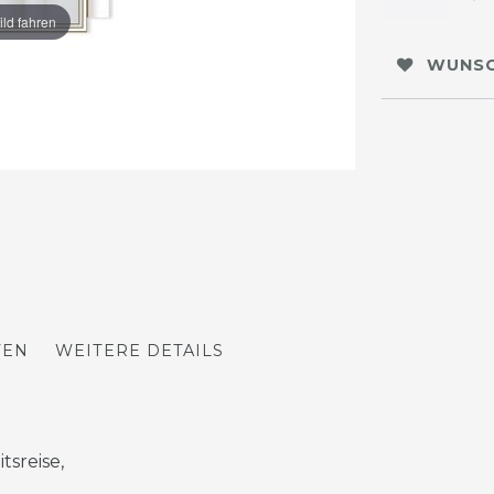
ild fahren
WUNSC
TEN
WEITERE DETAILS
tsreise,