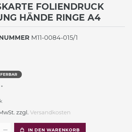
KARTE FOLIENDRUCK T
G HÄNDE RINGE A4
LNUMMER
M11-0084-015/1
EFERBAR
*
R
k
 MwSt. zzgl.
Versandkosten
IN DEN WARENKORB