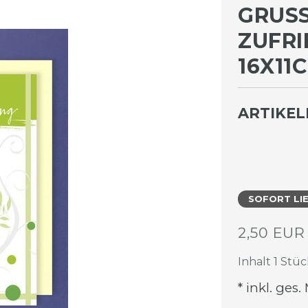
GRUSS
UFRIE
6X11CM
ARTIKE
SOFORT LI
2,50 EU
Inhalt
1
Stüc
* inkl. ges.