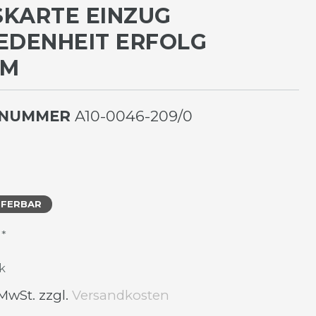
KARTE EINZUG Z
DENHEIT ERFOLG 1
LNUMMER
A10-0046-209/0
EFERBAR
*
R
k
 MwSt. zzgl.
Versandkosten