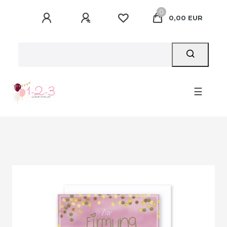
0
0,00 EUR
☰