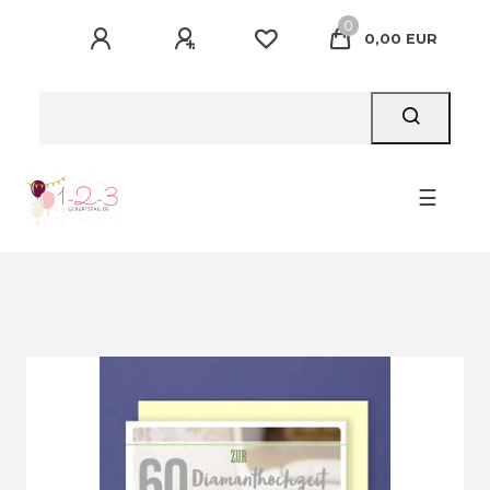
0
0,00 EUR
☰