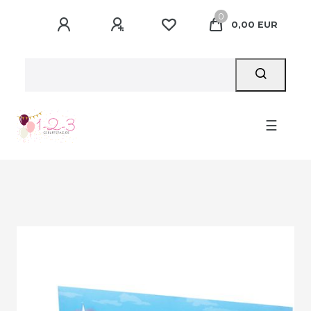
0
0,00 EUR
☰