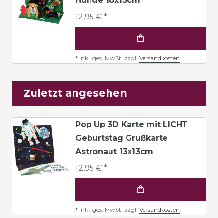
Hunde 18x13cm
12,95 € *
*
inkl. ges. MwSt.
zzgl.
Versandkosten
Zuletzt angesehen
Pop Up 3D Karte mit LICHT
Geburtstag Grußkarte
Astronaut 13x13cm
12,95 € *
*
inkl. ges. MwSt.
zzgl.
Versandkosten