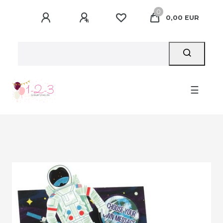
0
0,00 EUR
☰