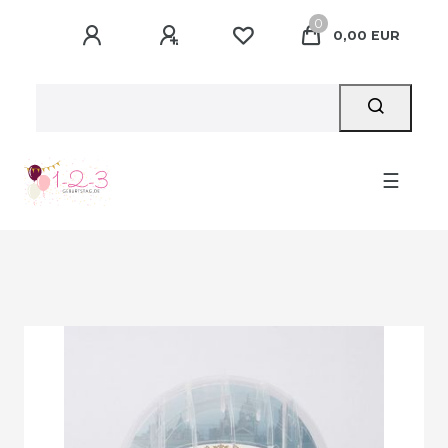
0
0,00 EUR
☰