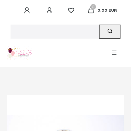
0
0,00 EUR
☰