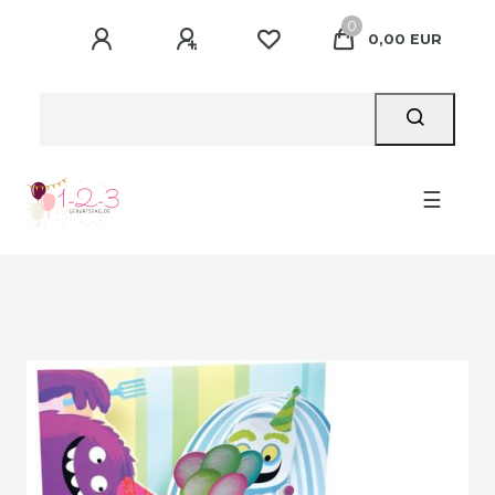
0
0,00 EUR
☰