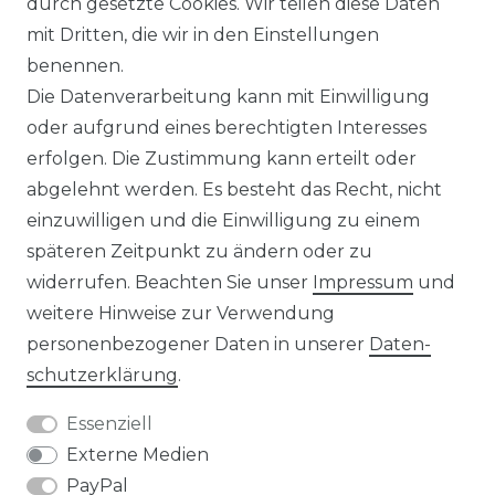
durch gesetzte Cookies. Wir teilen diese Daten
IMPRESSUM
mit Dritten, die wir in den Einstellungen
benennen.
Die Datenverarbeitung kann mit Einwilligung
KONTAKT
oder aufgrund eines berechtigten Interesses
erfolgen. Die Zustimmung kann erteilt oder
abgelehnt werden. Es besteht das Recht, nicht
Unsere Zahlungsmöglichkeiten
einzuwilligen und die Einwilligung zu einem
späteren Zeitpunkt zu ändern oder zu
widerrufen. Beachten Sie unser
Impressum
und
Wir versenden mit
weitere Hinweise zur Verwendung
personenbezogener Daten in unserer
Daten­
schutz­erklärung
.
Essenziell
Externe Medien
PayPal