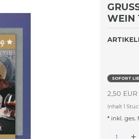
GRUSS
EIN 1
ARTIKE
SOFORT LI
2,50 EU
Inhalt
1
Stüc
* inkl. ges.