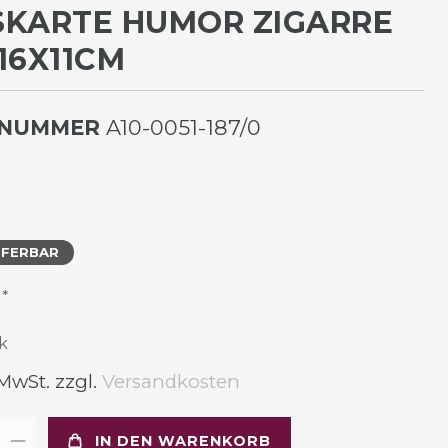
KARTE HUMOR ZIGARRE W
6X11CM
LNUMMER
A10-0051-187/0
EFERBAR
*
R
k
 MwSt. zzgl.
Versandkosten
IN DEN WARENKORB