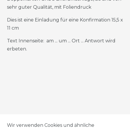
sehr guter Qualität, mit Foliendruck
Dies ist eine Einladung für eine Konfirmation 15,5 x
11 cm
Text Innenseite: am ... um ... Ort ... Antwort wird
erbeten.
AGB
Wir verwenden Cookies und ähnliche