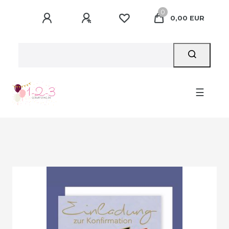
0
0,00 EUR
☰