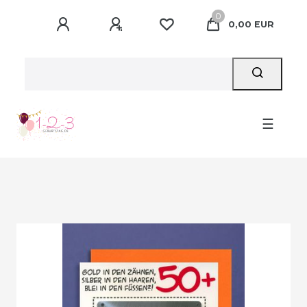
0
0,00 EUR
☰