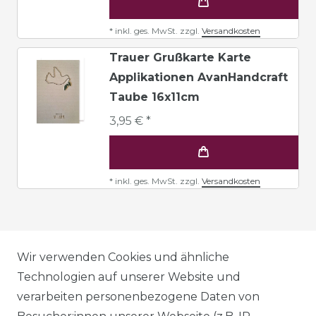
*
inkl. ges. MwSt.
zzgl.
Versandkosten
Trauer Grußkarte Karte
Applikationen AvanHandcraft
Taube 16x11cm
3,95 € *
*
inkl. ges. MwSt.
zzgl.
Versandkosten
AGB
Wir verwenden Cookies und ähnliche
Technologien auf unserer Website und
verarbeiten personenbezogene Daten von
DATENSCHUTZERKLÄRUNG