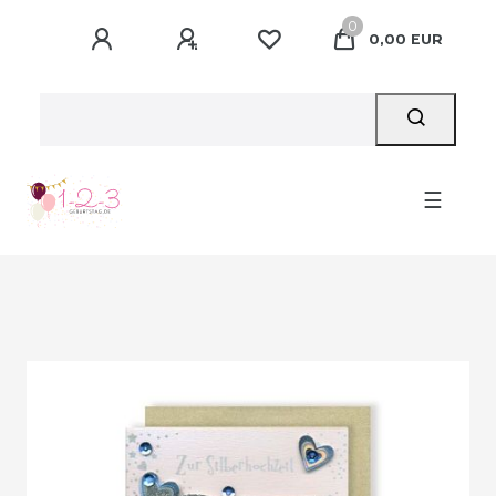
0
0,00 EUR
☰