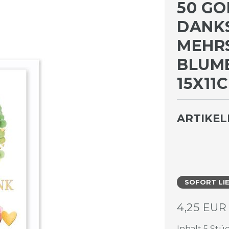
50 GO
DANK
MEHR
BLUM
15X11
ARTIKE
SOFORT LI
4,25 EU
Inhalt
5
Stü